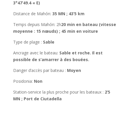
3°47’49.4 « E)
Distance de Mahón
:
35 MN ; 43’5 km
Temps depuis Mahón
: 2h
20 min en bateau (vitesse
moyenne : 15 nœuds) ; 45 min en voiture
Type de plage :
Sable
Ancrage avec le bateau
:
Sable et roche. Il est
possible de s’amarrer à des bouées.
Danger d’accès par bateau :
Moyen
Posidonia
:
Non
Station-service la plus proche pour les bateaux :
2’5
MN ; Port de Ciutadella