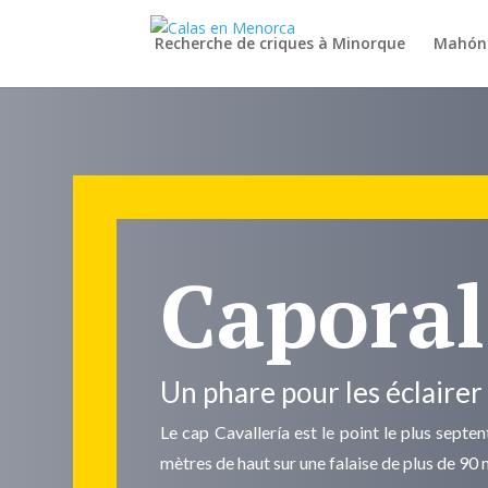
Recherche de criques à Minorque
Mahón
Caporal
Un phare pour les éclairer
Le cap Cavallería est le point le plus sept
mètres de haut sur une falaise de plus de 90 