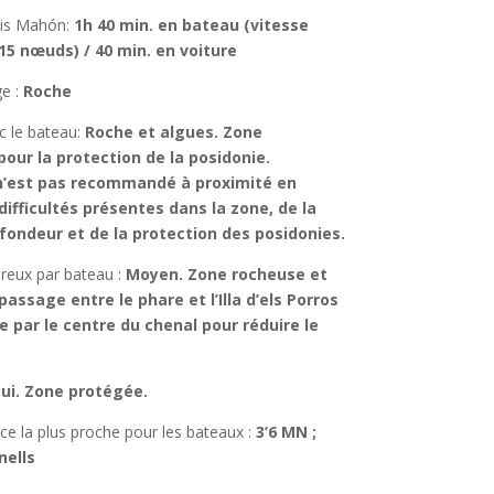
is Mahón
:
1h 40 min. en bateau (vitesse
15 nœuds) / 40 min. en voiture
ge :
Roche
c le bateau
:
Roche et algues. Zone
pour la protection de la posidonie.
n’est pas recommandé à proximité en
difficultés présentes dans la zone, de la
fondeur et de la protection des posidonies.
reux par bateau :
Moyen. Zone rocheuse et
 passage entre le phare et l’Illa d’els Porros
re par le centre du chenal pour réduire le
ui. Zone protégée.
ice la plus proche pour les bateaux :
3’6 MN ;
nells