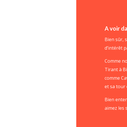
A voir d
Bien sûr, 
d’intérêt 
Comme nou
Tirant à B
comme Cava
et sa tour
Bien enten
aimez les 