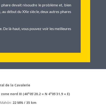
u phare devait résoudre le problème et, bien
et, au début du XXe siècle, deux autres phares
e. De là-haut, vous pouvez voir les meilleures
al de la Cavalerie
:
zone nord III (40°05’20.2 « N 4°05’31.9 « E)
e Mahón
:
22 MN / 35 km