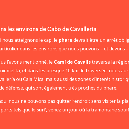
ans les environs de Cabo de Cavallería
si nous atteignons le cap, le
phare
devrait être un arrêt obliga
particulier dans les environs que nous pouvons – et devons – 
s l’avons mentionné, le
Camí de Cavalls
traverse la régio
iniemel-là, et dans les presque 10 km de traversée, nous auro
llería ou Cala Mica, mais aussi des zones d’intérêt historiq
 de défense, qui sont également très proches du phare.
du, nous ne pouvons pas quitter l’endroit sans visiter la pla
sports tels que le
surf
, venez un jour où la tramontane souf