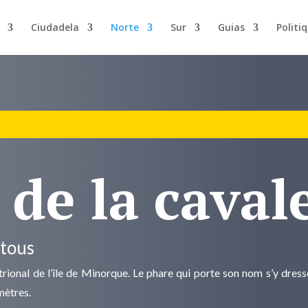
Ciudadela
Norte
Sur
Guias
Politi
 de la caval
 tous
entrional de l’île de Minorque. Le phare qui porte son nom s’y dr
mètres.