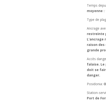
Temps depu
moyenne : 
Type de pla
Ancrage ave
restreinte 
L’ancrage 
raison des 
grande pro
Accès dange
falaise. Le
doit se fai
danger.
Posidonia
:
O
Station-serv
Port de For