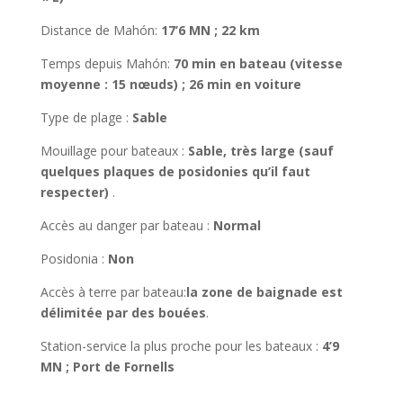
Distance de Mahón
:
17’6 MN ; 22 km
Temps depuis Mahón
:
70 min en bateau (vitesse
moyenne : 15 nœuds) ; 26 min en voiture
Type de plage :
Sable
Mouillage pour bateaux :
Sable, très large (sauf
quelques plaques de posidonies qu’il faut
respecter)
.
Accès au danger par bateau :
Normal
Posidonia :
Non
Accès à terre par bateau
:
la zone de baignade est
délimitée par des bouées
.
Station-service la plus proche pour les bateaux :
4’9
MN ; Port de Fornells