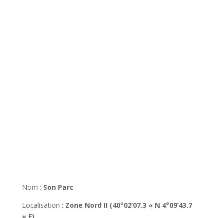
Nom :
Son Parc
Localisation :
Zone Nord II (40°02’07.3 « N 4°09’43.7
« E)