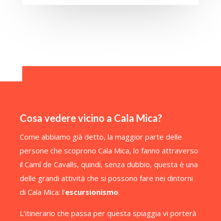
Cosa vedere vicino a Cala Mica?
Come abbiamo già detto, la maggior parte delle
persone che scoprono Cala Mica, lo fanno attraverso
il Camí de Cavalls, quindi, senza dubbio, questa è una
delle grandi attività che si possono fare nei dintorni
di Cala Mica: l’
escursionismo
.
L’itinerario che passa per questa spiaggia vi porterà