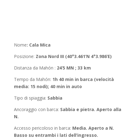
Nome
:
Cala Mica
Posizione
:
Zona Nord III (40°3.461’N 4°3.986’E)
Distanza da Mahón
:
24’5 MN ; 33 km
Tempo da Mahón
:
1h 40 min in barca (velocità
media: 15 nodi); 40 min in auto
Tipo di spiaggia:
Sabbia
Ancoraggio con barca
:
Sabbia e pietra. Aperto alla
N.
Accesso pericoloso in barca:
Media. Aperto a N.
Basso su entrambi i lati dell’ingresso.