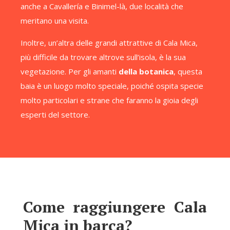
anche a Cavallería e Binimel-là, due località che
meritano una visita.
Inoltre, un’altra delle grandi attrattive di Cala Mica,
più difficile da trovare altrove sull’isola, è la sua
vegetazione. Per gli amanti
della botanica
, questa
baia è un luogo molto speciale, poiché ospita specie
molto particolari e strane che faranno la gioia degli
esperti del settore.
Come raggiungere Cala
Mica in barca?