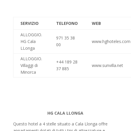
SERVIZIO
TELEFONO
WEB
ALLOGGIO.
971 35 38
HG Cala
www.hghoteles.com
00
LLonga
ALLOGGIO.
+44 189 28
Villaggi di
www.sunvilla.net
37 885
Minorca
HG CALA LLONGA
Questo hotel a 4 stelle situato a Cala Llonga offre
appartamenti dotati di tutti i tipi di attrezzature e