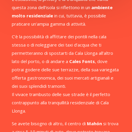
questa zona dell’isola si riflettono in un
ambiente
molto residenziale
in cui, tuttavia, è possibile
praticare un’ampia gamma di attività.
C’è la possibilità di affittare dei pontili nella cala
stessa o di noleggiare dei taxi d’acqua che ti
permetteranno di spostarti da Cala Llonga all’altro
lato del porto, o di andare a
Cales Fonts
, dove
potrai godere delle sue terrazze, della sua variegata
offerta gastronomica, dei suoi mercati artigianali e
dei suoi splendidi tramonti.
Il vivace trambusto delle sue strade è il perfetto
contrappunto alla tranquillità residenziale di Cala
Llonga.
Se avete bisogno di altro, il centro di
Mahón
si trova
a circa 5-10 minuti di auto, dove potrete trovare