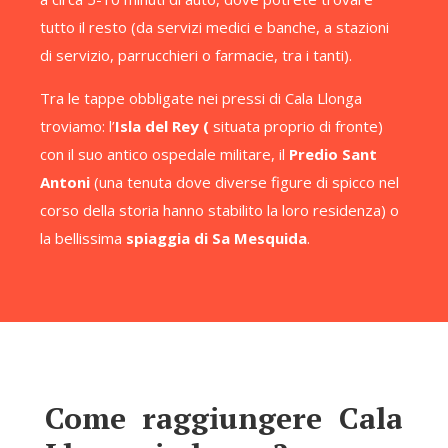
tutto il resto (da servizi medici e banche, a stazioni
di servizio, parrucchieri o farmacie, tra i tanti).
Tra le tappe obbligate nei pressi di Cala Llonga
troviamo: l’
Isla del Rey (
situata proprio di fronte)
con il suo antico ospedale militare, il
Predio Sant
Antoni
(una tenuta dove diverse figure di spicco nel
corso della storia hanno stabilito la loro residenza) o
la bellissima
spiaggia di Sa Mesquida
.
Come raggiungere Cala