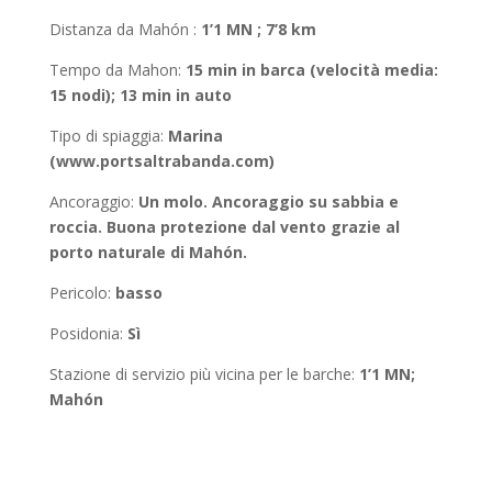
Distanza da Mahón
:
1’1 MN ; 7’8 km
Tempo da Mahon
:
15 min in barca (velocità media:
15 nodi); 13 min in auto
Tipo di spiaggia:
Marina
(www.portsaltrabanda.com)
Ancoraggio:
Un molo. Ancoraggio su sabbia e
roccia. Buona protezione dal vento grazie al
porto naturale di Mahón.
Pericolo:
basso
Posidonia
:
Sì
Stazione di servizio più vicina per le barche:
1’1 MN;
Mahón