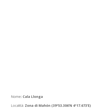
Nome
:
Cala Llonga
Località
:
Zona di
Mahón (39º53.306’N 4º17.673’E
)