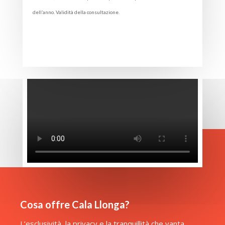
dell’anno. Validità della consultazione.
Cosa offre Cala Llonga?
L’esclusività, la privacy e la tranquillità che vanta