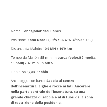
Nome
:
Fondejador des Llanes
Posizione
:
Zona Nord I (39°57’36.4 “N 4°15’56.7 “E)
Distanza da Mahón
:
10’9 MN / 19’9 km
Tempo da Mahón:
55 min. in barca (velocità media:
15 nodi) / 40 min. in auto
Tipo di spiaggia:
Sabbia
Ancoraggio con barca
:
Sabbia al centro
dell’insenatura, alghe e rocce ai lati. Ancorare
nella parte centrale dell’insenatura, su una
grande chiazza di sabbia e al di fuori della zona
di restrizione della posidonia.