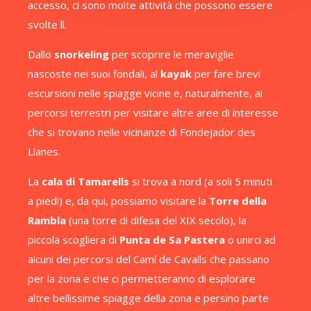
accesso, ci sono molte attività che possono essere
svolte lì.
Dallo
snorkeling
per scoprire le meraviglie
nascoste nei suoi fondali, al
kayak
per fare brevi
escursioni nelle spiagge vicine e, naturalmente, ai
percorsi terrestri per visitare altre aree di interesse
che si trovano nelle vicinanze di Fondejador des
Llanes.
La
cala di Tamarells
si trova a nord (a soli 5 minuti
a piedi) e, da qui, possiamo visitare la
Torre della
Rambla
(una torre di difesa del XIX secolo), la
piccola scogliera di
Punta de Sa Pastera
o unirci ad
alcuni dei percorsi del Camí de Cavalls che passano
per la zona e che ci permetteranno di esplorare
altre bellissime spiagge della zona e persino parte