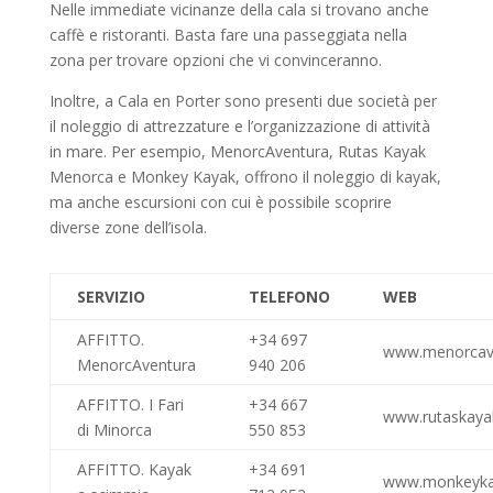
Nelle immediate vicinanze della cala si trovano anche
caffè e ristoranti. Basta fare una passeggiata nella
zona per trovare opzioni che vi convinceranno.
Inoltre, a Cala en Porter sono presenti due società per
il noleggio di attrezzature e l’organizzazione di attività
in mare. Per esempio, MenorcAventura, Rutas Kayak
Menorca e Monkey Kayak, offrono il noleggio di kayak,
ma anche escursioni con cui è possibile scoprire
diverse zone dell’isola.
SERVIZIO
TELEFONO
WEB
AFFITTO.
+34 697
www.menorcave
MenorcAventura
940 206
AFFITTO. I Fari
+34 667
www.rutaskay
di Minorca
550 853
AFFITTO. Kayak
+34 691
www.monkeyka