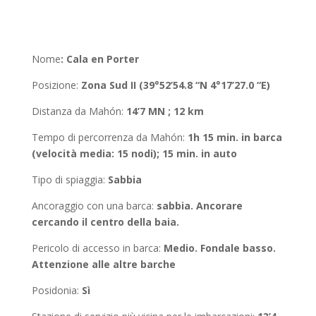
Nome
:
Cala en Porter
Posizione
:
Zona Sud II (39°52’54.8 “N 4°17’27.0 “E)
Distanza da Mahón
:
14’7 MN ; 12 km
Tempo di percorrenza da Mahón
:
1h 15 min. in barca
(velocità media: 15 nodi); 15 min. in auto
Tipo di spiaggia:
Sabbia
Ancoraggio con una barca
:
sabbia. Ancorare
cercando il centro della baia.
Pericolo di accesso in barca:
Medio. Fondale basso.
Attenzione alle altre barche
Posidonia:
Sì