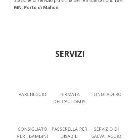
Stazione di servizio più vicina per le imbarcazioni:
13’4
MN; Porto di Mahon
SERVIZI
PARCHEGGIO
FERMATA
FONDEADERO
DELL’AUTOBUS
CONSIGLIATO
PASSERELLA PER
SERVIZIO DI
PER I BAMBINI
DISABILI
SALVATAGGIO