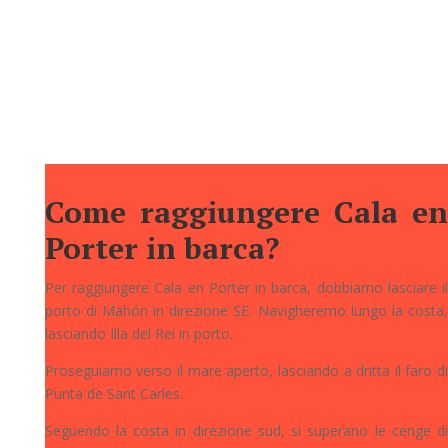
tutto il giorno e molte famiglie decidono di visitarlo.
La verità è che la vista panoramica dall’alto vi
lascerà senza parole in qualsiasi momento.
Come raggiungere Cala en
Porter in barca?
Per raggiungere Cala en Porter in barca, dobbiamo lasciare il
porto di Mahón in direzione SE. Navigheremo lungo la costa,
lasciando Illa del Rei in porto.
Proseguiamo verso il mare aperto, lasciando a dritta il faro di
Punta de Sant Carles.
Seguendo la costa in direzione sud, si superano le cenge di