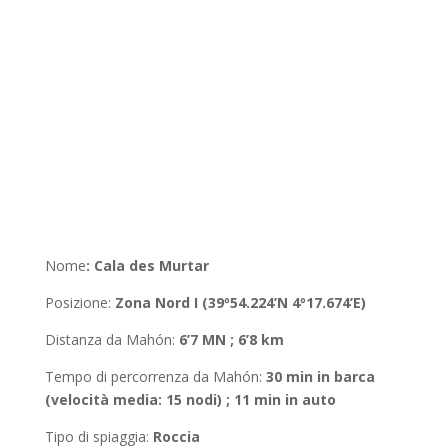
Nome
:
Cala des Murtar
Posizione
:
Zona Nord I (39º54.224’N 4º17.674’E)
Distanza da Mahón
:
6’7 MN ; 6’8 km
Tempo di percorrenza da Mahón
:
30 min in barca
(velocità media: 15 nodi) ; 11 min in auto
Tipo di spiaggia:
Roccia