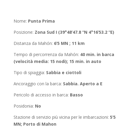
Nome:
Punta Prima
Posizione
:
Zona Sud I (39°48’47.8 “N 4°16’53.2 “E)
Distanza da Mahón
:
6’5 MN ; 11 km
Tempo di percorrenza da Mahón
:
40 min. in barca
(velocità media: 15 nodi); 15 min. in auto
Tipo di spiaggia:
Sabbia e ciottoli
Ancoraggio con la barca
:
Sabbia. Aperto a E
Pericolo di accesso in barca:
Basso
Posidonia
:
No
Stazione di servizio più vicina per le imbarcazioni:
5’5
MN; Porto di Mahon