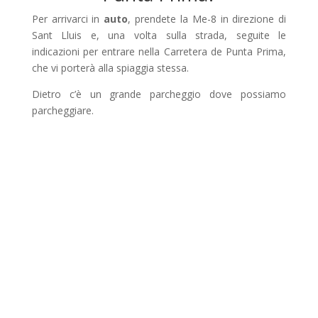
Per arrivarci in
auto
, prendete la Me-8 in direzione di
Sant Lluis e, una volta sulla strada, seguite le
indicazioni per entrare nella Carretera de Punta Prima,
che vi porterà alla spiaggia stessa.
Dietro c’è un grande parcheggio dove possiamo
parcheggiare.
Cosa fare vicino alla spiaggia di Punta
Prima?
La sua vicinanza ai centri urbani fa sì che ci sia una