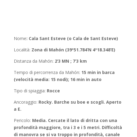
Nome
:
Cala Sant Esteve (o Cala de Sant Esteve)
Località
:
Zona di
Mahón (39º51.784’N 4º18.348’E
)
Distanza da Mahón
:
2’3 MN ; 7’3 km
Tempo di percorrenza da Mahón
:
15 min in barca
(velocità media: 15 nodi); 16 min in auto
Tipo di spiaggia:
Rocce
Ancoraggio
:
Rocky. Barche su boe e scogli. Aperto
a E.
Pericolo:
Media. Cercate il lato di dritta con una
profondità maggiore, tra i 3 e i 5 metri. Difficoltà
di manovra se si va troppo in profondità, canale