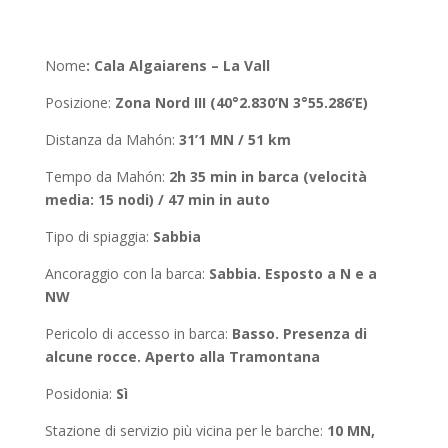
Nome
:
Cala
Algaiarens
– La Vall
Posizione
:
Zona Nord III (
40°2.830’N 3°55.286’E
)
Distanza da Mahón
:
31’1 MN
/
51
km
Tempo da Mahón
:
2h 35 min in barca (velocità
media: 15 nodi) / 47 min in auto
Tipo di spiaggia:
Sabbia
Ancoraggio con la barca
:
Sabbia. Esposto a N e a
NW
Pericolo di accesso in barca:
Basso. Presenza di
alcune rocce. Aperto alla Tramontana
Posidonia
:
Sì
Stazione di servizio più vicina per le barche:
10 MN,