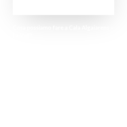
Cosa possiamo fare a Cala Algaiarens –
La Vall?
Sono molte le attività che si possono svolgere sia in
spiaggia che nei dintorni. Nelle sue acque possiamo
praticare
sport acquatici
come il kayak, mentre
sulla terraferma le escursioni sono sempre una
buona opzione.
A questo proposito, la sua vicinanza al
Camí de
Cavalls
che ci permetterà di raggiungerlo seguendo
i suoi sentieri, oltre che di percorrerli per conoscere
i suoi dintorni. L’ottava tappa di questo percorso va
da Cala Morell ad Algaiarens.
Algaiarens
e, lungo il