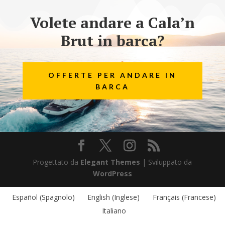
Volete andare a Cala’n
Brut in barca?
OFFERTE PER ANDARE IN
BARCA
Progettato da
Elegant Themes
| Sviluppato da
WordPress
Español
(
Spagnolo
)
English
(
Inglese
)
Français
(
Francese
)
Italiano