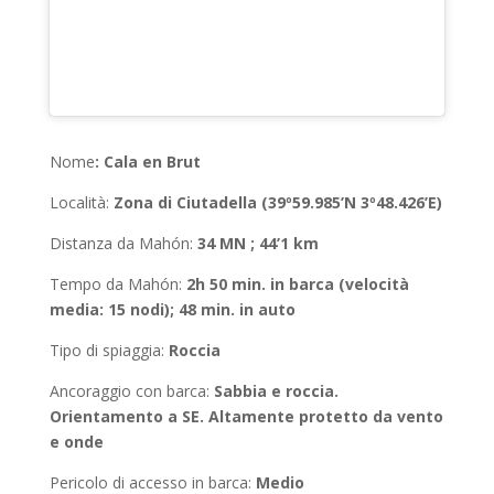
Nome
:
Cala en Brut
Località
:
Zona di Ciutadella (39º59.985’N 3º48.426’E)
Distanza da Mahón
:
34 MN ; 44’1 km
Tempo da Mahón
:
2h 50 min. in barca (velocità
media: 15 nodi); 48 min. in auto
Tipo di spiaggia:
Roccia
Ancoraggio con barca
:
Sabbia e roccia.
Orientamento a SE. Altamente protetto da vento
e onde
Pericolo di accesso in barca:
Medio