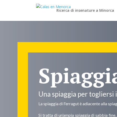
Ricerca di insenature a Minorca
Spiaggi
Una spiaggia per togliersi il
La spiaggia di Ferragut è adiacente alla spiag
Si tratta di un’ampia spiaggia di sabbia fin