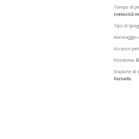
Tempo di p
(velocità m
Tipo di spia
Ancoraggio 
Accesso peri
Posidonia
:
S
Stazione di s
Fornells