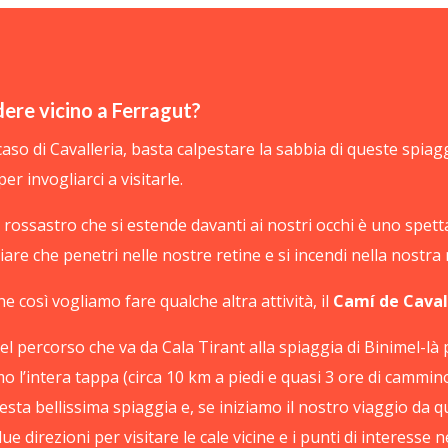
ere vicino a Ferragut?
aso di Cavalleria, basta calpestare la sabbia di queste spiag
per invogliarci a visitarle.
o rossastro che si estende davanti ai nostri occhi è uno spet
ciare che penetri nelle nostre retine e si incendi nella nost
e così vogliamo fare qualche altra attività, il
Camí de Caval
el percorso che va da Cala Tirant alla spiaggia di Binimel-là
o l’intera tappa (circa 10 km a piedi e quasi 3 ore di cammi
uesta bellissima spiaggia e, se iniziamo il nostro viaggio da 
ue direzioni per visitare le cale vicine e i punti di interesse n