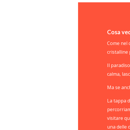
Cosa ved
Come nel c
cristalline 
Il paradis
calma, las
Ma se anch
La tappa d
percorriam
visitare q
una delle d