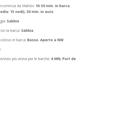
ercorrenza da Mahón
:
1h 50 min. in barca
edia: 15 nodi); 30 min. in auto
ggia:
Sabbia
con la barca
:
Sabbia
coloso in barca:
Basso. Aperto a NW
ì
ervizio più vicina per le barche:
6 MN; Port de