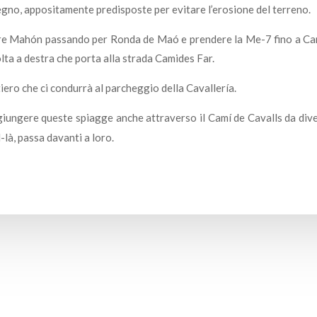
egno, appositamente predisposte per evitare l’erosione del terreno.
iare Mahón passando per Ronda de Maó e prendere la Me-7 fino a Ca
lta a destra che porta alla strada Camides Far.
tiero che ci condurrà al parcheggio della Cavallería.
iungere queste spiagge anche attraverso il Camí de Cavalls da divers
-là, passa davanti a loro.