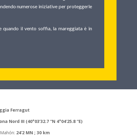
rendendo numerose iniziative per proteggerle
e quando il vento soffia, la mareggiata è in
ggia Ferragut
ona
Nord III (40°03’32.7 “N 4°04’25.8 “E)
a Mahón
:
24’2 MN ; 30 km