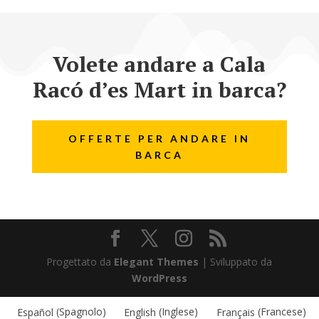
Volete andare a Cala
Racó d’es Mart in barca?
OFFERTE PER ANDARE IN
BARCA
Progettato da
Elegant Themes
| Sviluppato da
WordPress
Español
(
Spagnolo
)
English
(
Inglese
)
Français
(
Francese
)