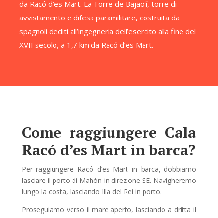
da Racó d’es Mart. La Torre de Bajaolí, torre di
avvistamento e difesa paramilitare, costruita da
spagnoli dediti all’ingegneria dell’esercito alla fine del
XVII secolo, a 1,7 km da Racó d’es Mart.
Come raggiungere Cala
Racó d’es Mart in barca?
Per raggiungere Racó d’es Mart in barca, dobbiamo
lasciare il porto di Mahón in direzione SE. Navigheremo
lungo la costa, lasciando Illa del Rei in porto.
Proseguiamo verso il mare aperto, lasciando a dritta il