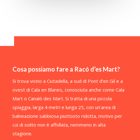
Cosa possiamo fare a Racó d’es Mart?
Si trova vicino a Ciutadella, a sud di Pont d’en Gil e a
ovest di Cala en Blanes, conosciuta anche come Cala
Mart o Canaló des Mart. Si tratta di una piccola
spiaggia, larga 4 metri e lunga 25, con un’area di
balneazione sabbiosa piuttosto ridotta, motivo per
cui di solito non è affollata, nemmeno in alta
stagione.