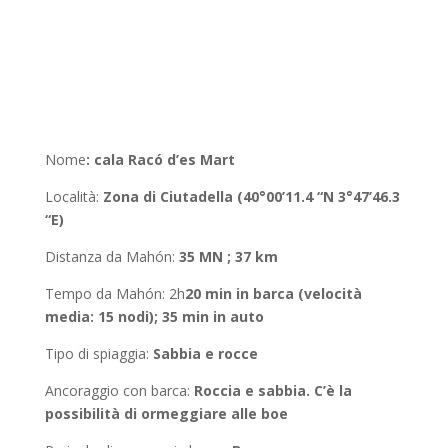
Nome
:
cala Racó d’es Mart
Località
:
Zona di Ciutadella (40°00’11.4 “N 3°47’46.3
“E)
Distanza da Mahón
:
35 MN ; 37 km
Tempo da Mahón
: 2h
20 min in barca (velocità
media: 15 nodi); 35 min in auto
Tipo di spiaggia:
Sabbia e rocce
Ancoraggio con barca
:
Roccia e sabbia. C’è la
possibilità di ormeggiare alle boe