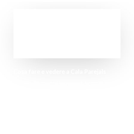
Cosa fare e vedere a Cala Parejals
Essendo una spiaggia così piccola, si presta a poche
attività oltre a godersi una piccola caletta in
compagnia. Tuttavia, se vi allontanate un po’ di più,
potete recarvi in una qualsiasi delle baie e spiagge
vicine, dove potrete prenotare le vostre attività
nautiche preferite. A Playa Xoringuer e Cala en
Bosch, due delle spiagge più popolari di Minorca