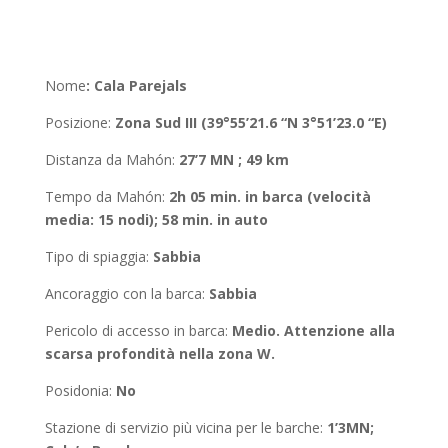
Nome
:
Cala Parejals
Posizione
:
Zona
Sud III (39°55’21.6 “N 3°51’23.0 “E)
Distanza da Mahón
:
27’7 MN ; 49 km
Tempo da Mahón
:
2h 05 min. in barca (velocità
media: 15 nodi); 58 min. in auto
Tipo di spiaggia:
Sabbia
Ancoraggio con la barca
:
Sabbia
Pericolo di accesso in barca:
Medio. Attenzione alla
scarsa profondità nella zona W.
Posidonia
:
No
Stazione di servizio più vicina per le barche:
1’3MN;