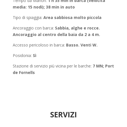
Tempo da Mahón
:
1 h 35 min in barca (velocità
media: 15 nodi); 38 min in auto
Tipo di spiaggia:
Area sabbiosa molto piccola
Ancoraggio con barca
:
Sabbia, alghe e rocce.
Ancoraggio al centro della baia da 2 a 4 m.
Accesso pericoloso in barca:
Basso. Venti W.
Posidonia
:
Sì
Stazione di servizio più vicina per le barche:
7 MN; Port
de Fornells
SERVIZI