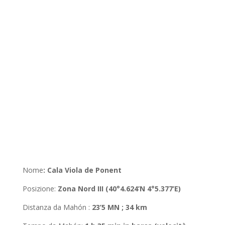
Nome
:
Cala Viola de Ponent
Posizione
:
Zona
Nord III (40°4.624’N 4°5.377’E
)
Distanza da Mahón
:
23’5 MN ; 34 km