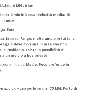
a Mahón
:
0 MN ; 0 km
Mahón
:
0 min in barca (velocità media: 15
n in auto
ggia:
Baia
con la barca
:
Fango, molto ampio in tutta la
oraggio deve avvenire in aree che non
 la Posidonia. Esiste la possibilità di
 a un molo o a boe private.
accesso in barca:
Medio. Poco profondo in
e.
ì
ervizio più vicina per le barche:
0’5 MN; Porto di