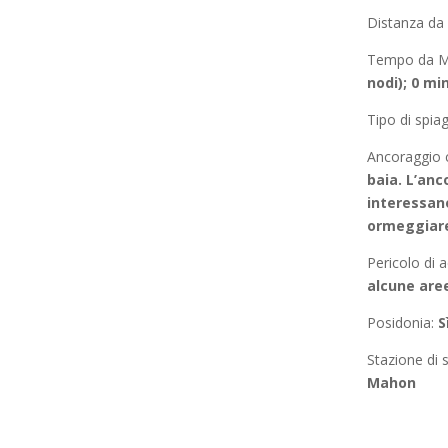
Distanza d
Tempo da 
nodi); 0 mi
Tipo di spia
Ancoraggio 
baia. L’anc
interessano
ormeggiare
Pericolo di 
alcune are
Posidonia
:
S
Stazione di s
Mahon