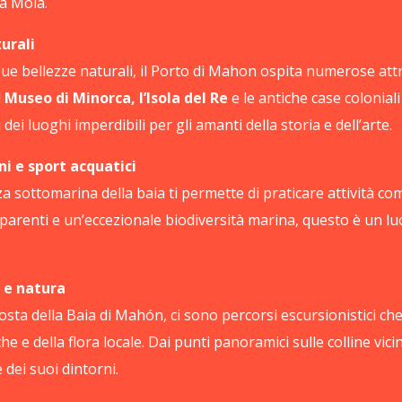
a Mola.
turali
 sue bellezze naturali, il Porto di Mahon ospita numerose attr
l
Museo di Minorca, l’Isola del Re
e le antiche case coloniali
 dei luoghi imperdibili per gli amanti della storia e dell’arte.
i e sport acquatici
za sottomarina della baia ti permette di praticare attività co
parenti e un’eccezionale biodiversità marina, questo è un l
i e natura
osta della Baia di Mahón, ci sono percorsi escursionistici che
e e della flora locale. Dai punti panoramici sulle colline vic
 dei suoi dintorni.