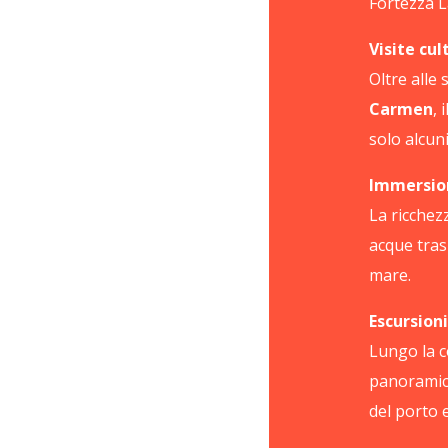
Fortezza L
Visite cul
Oltre alle
Carmen
, i
solo alcuni
Immersion
La ricchez
acque tras
mare.
Escursion
Lungo la c
panoramich
del porto e