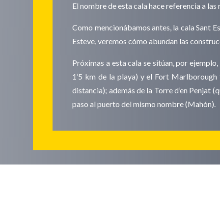
El nombre de esta cala hace referencia a las
Como mencionábamos antes, la cala Sant Estev
Esteve, veremos cómo abundan las construcc
Próximas a esta cala se sitúan, por ejemplo,
1’5 km de la playa) y el Fort Marlborough 
distancia); además de la Torre d’en Penjat (
paso al puerto del mismo nombre (Mahón).