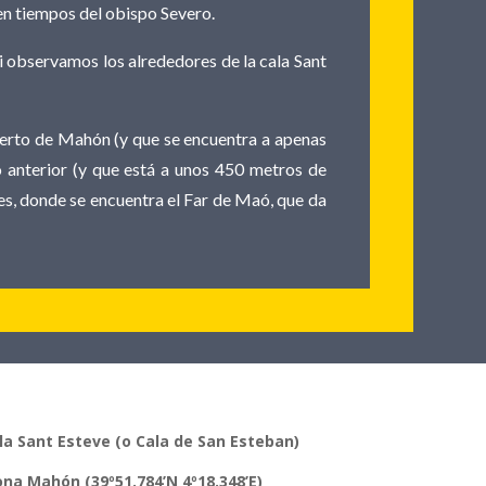
 en tiempos del obispo Severo.
si observamos los alrededores de la cala Sant
 puerto de Mahón (y que se encuentra a apenas
o anterior (y que está a unos 450 metros de
les, donde se encuentra el Far de Maó, que da
la Sant Esteve (o Cala de San Esteban)
ona
Mahón (39º51.784’N 4º18.348’E
)