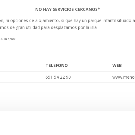
NO HAY SERVICIOS CERCANOS*
n, ni opciones de alojamiento, sí que hay un parque infantil situado 
os de gran utilidad para desplazarnos por la isla.
300 m aprox.
TELEFONO
WEB
651 54 22 90
www.menor