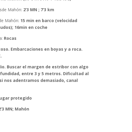
esde Mahón
:
2’3 MN ; 7’3 km
de Mahón
:
15 min en barco (velocidad
nudos); 16min en coche
a:
Rocas
oso. Embarcaciones en boyas y a roca.
.
io. Buscar el margen de estribor con algo
undidad, entre 3 y 5 metros. Dificultad al
si nos adentramos demasiado, canal
ugar protegido
2’3 MN; Mahón