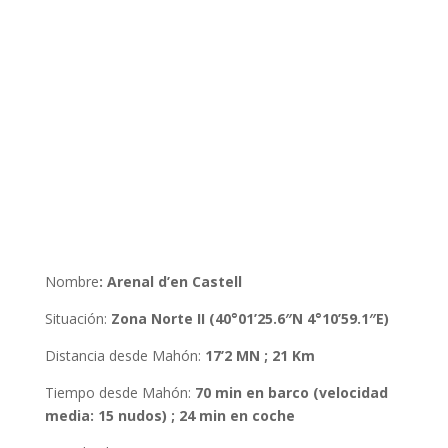
Nombre
:
Arenal d’en Castell
Situación
:
Zona Norte II (40°01’25.6″N 4°10’59.1″E)
Distancia desde Mahón
:
17’2 MN ; 21 Km
Tiempo desde Mahón
:
70 min en barco (velocidad
media: 15 nudos) ; 24 min en coche