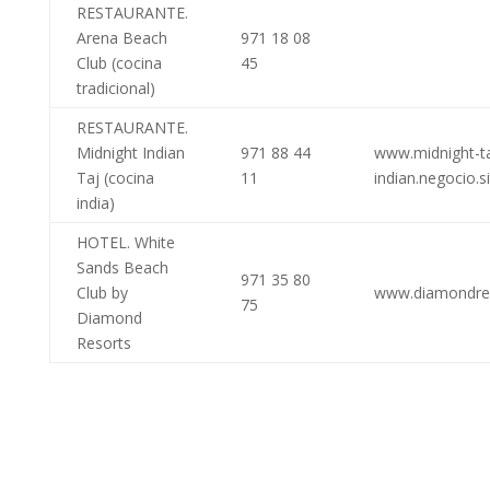
RESTAURANTE.
Arena Beach
971 18 08
Club (cocina
45
tradicional)
RESTAURANTE.
Midnight Indian
971 88 44
www.midnight-ta
Taj (cocina
11
indian.negocio.s
india)
HOTEL. White
Sands Beach
971 35 80
Club by
www.diamondres
75
Diamond
Resorts