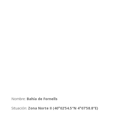
Nombre:
Bahía de Fornells
Situación
:
Zona Norte II (40°02’54.5″N 4°07’58.8″E)