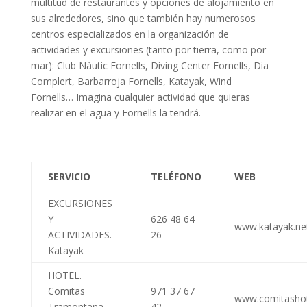
multitud de restaurantes y opciones de alojamiento en
sus alrededores, sino que también hay numerosos
centros especializados en la organización de
actividades y excursiones (tanto por tierra, como por
mar): Club Nàutic Fornells, Diving Center Fornells, Dia
Complert, Barbarroja Fornells, Katayak, Wind
Fornells… Imagina cualquier actividad que quieras
realizar en el agua y Fornells la tendrá.
SERVICIO
TELÉFONO
WEB
EXCURSIONES
Y
626 48 64
www.katayak.ne
ACTIVIDADES.
26
Katayak
HOTEL.
Comitas
971 37 67
www.comitasho
Tramontana
42