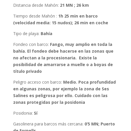
Distancia desde Mahón
:
21 MN ; 26 km
Tiempo desde Mahón
:
1h 25 min en barco
(velocidad media: 15 nudos); 26 min en coche
Tipo de playa:
Bahía
Fondeo con barco
:
Fango, muy amplio en toda la
bahía. El fondeo debe hacerse en las zonas que
no afectan a la procesionaria. Existe la
posibilidad de amarrarse a muelle o a boyas de
título privado
Peligro acceso con barco:
Medio. Poca profundidad
en algunas zonas, por ejemplo l
a zona de Ses
Salines es peligrosa por ello. Cuidado con las
zonas protegidas por la posidonia
Posidonia
:
Sí
Gasolinera para barcos más cercana:
0’5 MN; Puerto
de Fornells