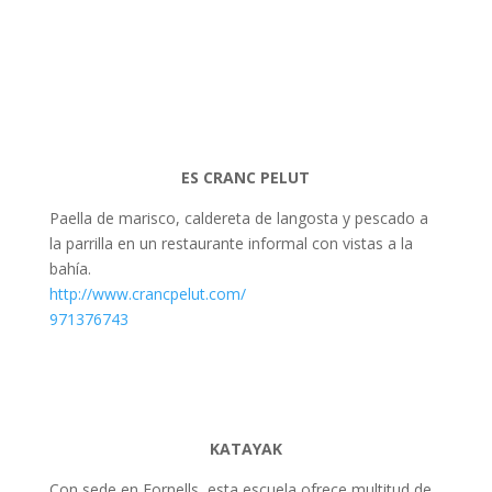
ES CRANC PELUT
Paella de marisco, caldereta de langosta y pescado a
la parrilla en un restaurante informal con vistas a la
bahía.
http://www.crancpelut.com/
971376743
KATAYAK
Con sede en Fornells, esta escuela ofrece multitud de