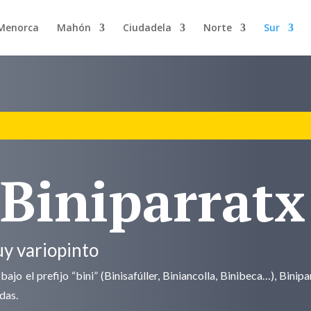
 Menorca
Mahón
Ciudadela
Norte
Sur
 Biniparratx
uy variopinto
jo el prefijo “bini” (Binisafúller, Biniancolla, Binibeca…), Binip
odas.