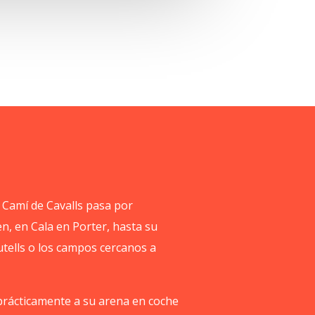
l Camí de Cavalls pasa por
n, en Cala en Porter, hasta su
utells o los campos cercanos a
r prácticamente a su arena en coche