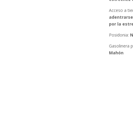
Acceso a tie
adentrarse
por la est
Posidonia:
N
Gasolinera 
Mahón