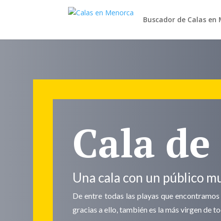
Buscador de Calas en
Cala de
Una cala con un público m
De entre todas las playas que encontramos ba
gracias a ello, también es la más virgen de t