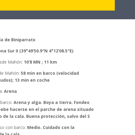
la de Biniparratx
na Sur II (39°49’50.9″N 4°12’08.5″E)
esde Mahón
:
10’8 MN ; 11 km
de Mahón
:
58 min en barco (velocidad
nudos); 13 min en coche
a:
Arena
 barco
:
Arena y alga. Boya a tierra. Fondeo
Debe hacerse en el parche de arena situado
o de la cala. Buena protección, salvo del S
eso con barco:
Medio. Cuidado con la
e la cala