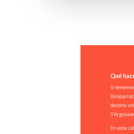
Qué hace
Si tenemos
Biniparrat
destino en
S’Argossa
En esta ca