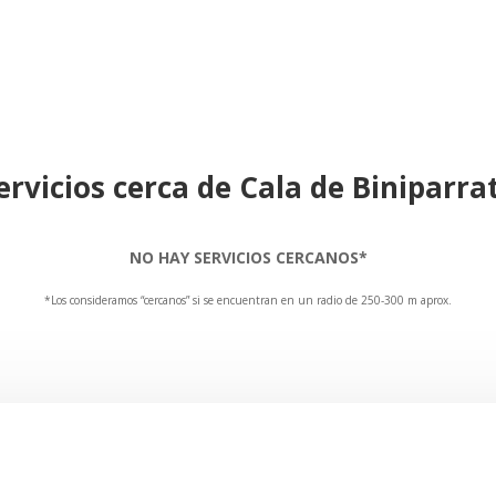
ervicios cerca de Cala de Biniparra
NO HAY SERVICIOS CERCANOS*
*Los consideramos “cercanos” si se encuentran en un radio de 250-300 m aprox.