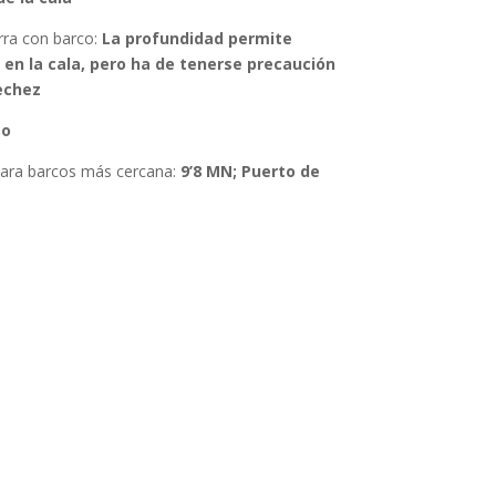
rra con barco:
La profundidad permite
 en la cala, pero ha de tenerse precaución
rechez
o
para barcos más cercana:
9’8 MN; Puerto de