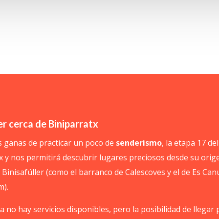
r cerca de Biniparratx
 ganas de practicar un poco de
senderismo
, la etapa 17 de
x y nos permitirá descubrir lugares preciosos desde su orige
 Binisafúller (como el barranco de Calescoves y el de Es Can
m).
la no hay servicios disponibles, pero la posibilidad de llega