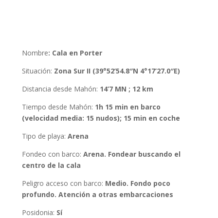
Nombre
:
Cala en Porter
Situación
:
Zona Sur II (39°52’54.8″N 4°17’27.0″E)
Distancia desde Mahón
:
14’7 MN ; 12 km
Tiempo desde Mahón
:
1h 15 min en barco
(velocidad media: 15 nudos); 15 min en coche
Tipo de playa:
Arena
Fondeo con barco
:
Arena. Fondear buscando el
centro de la cala
Peligro acceso con barco:
Medio. Fondo poco
profundo. Atención a otras embarcaciones
Posidonia:
Sí