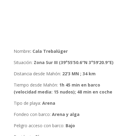
Nombre
:
Cala Trebalúger
Situación
:
Zona
Sur III (39°55’50.6″N 3°59’20.9″E)
Distancia desde Mahón
:
22’3 MN ; 34 km
Tiempo desde Mahón
:
1h 45 min en barco
(velocidad media: 15 nudos); 48 min en coche
Tipo de playa:
Arena
Fondeo con barco
:
Arena y alga
Peligro acceso con barco:
Bajo