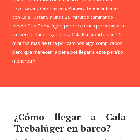
Escorxada y Cala Fustam. Primero te encontrarás
con Cala Fustam, a unos 25 minutos caminando
desde Cala Trebalúger, por el camino que verás a la
izquierda. Para llegar hasta Cala Escorxada, son 15
minutos más de ruta por caminos algo complicados
pero que merecen la pena por llegar a este paraíso
menorquín.
¿Cómo llegar a Cala
Trebalúger en barco?