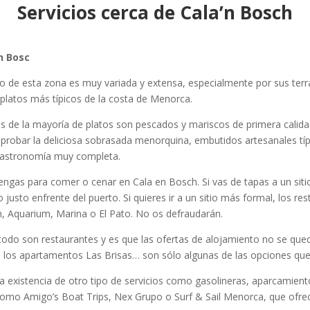
Servicios cerca de Cala’n Bosch
en Bosc
to de esta zona es muy variada y extensa, especialmente por sus ter
 platos más típicos de la costa de Menorca.
as de la mayoría de platos son pescados y mariscos de primera calida
 probar la deliciosa sobrasada menorquina, embutidos artesanales tí
 gastronomía muy completa.
tengas para comer o cenar en Cala en Bosch. Si vas de tapas a un si
do justo enfrente del puerto. Si quieres ir a un sitio más formal, los
n, Aquarium, Marina o El Pato. No os defraudarán.
do son restaurantes y es que las ofertas de alojamiento no se queda
, los apartamentos Las Brisas… son sólo algunas de las opciones qu
existencia de otro tipo de servicios como gasolineras, aparcamiento
omo Amigo’s Boat Trips, Nex Grupo o Surf & Sail Menorca, que ofrece