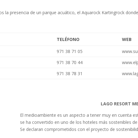
 la presencia de un parque acuático, el Aquarock Kartingrock donde, 
TELÉFONO
WEB
971 38 71 05
www.su
971 38 70 44
www.elp
971 38 78 31
www.la
LAGO RESORT M
El medioambiente es un aspecto a tener muy en cuenta est
se ha convertido en uno de los hoteles más sostenibles de 
Se declaran comprometidos con el proyecto de sostenibili