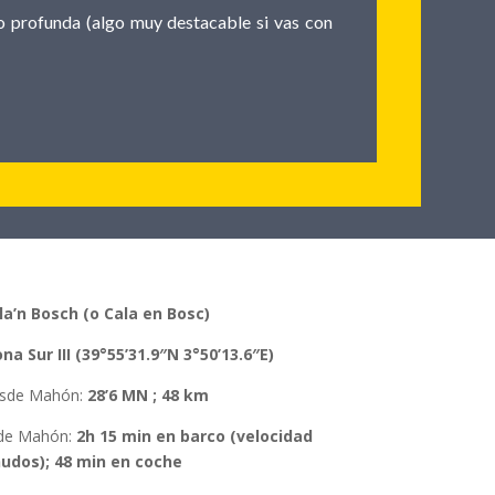
co profunda (algo muy destacable si vas con
la’n Bosch (o Cala en Bosc)
ona
Sur III (39°55’31.9″N 3°50’13.6″E)
esde Mahón:
28’6 MN ; 48 km
de Mahón
:
2h 15 min en barco (velocidad
nudos); 48 min en coche