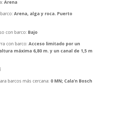
a:
Arena
 barco:
Arena, alga y roca. Puerto
eso con barco:
Bajo
rra con barco
:
Acceso limitado por un
altura máxima 6,80 m. y un canal de 1,5 m
í
para barcos más cercana:
0 MN; Cala’n Bosch