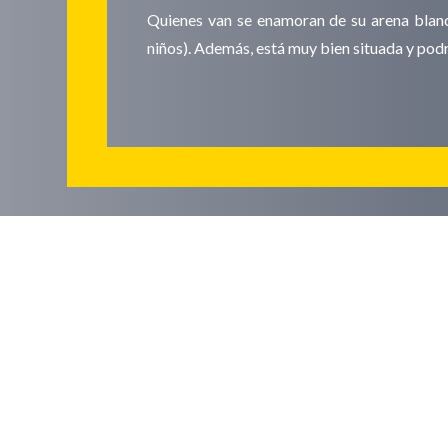
Quienes van se enamoran de su arena blanca
niños). Además, está muy bien situada y podr