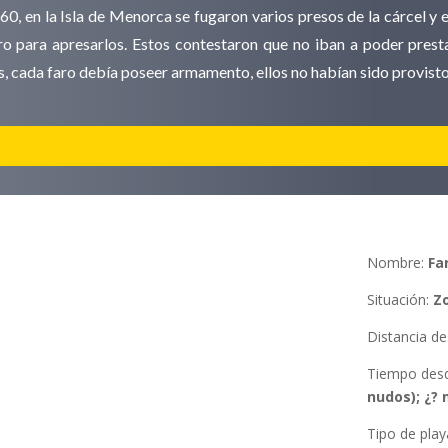
, en la Isla de Menorca se fugaron varios presos de la cárcel y e
faro para apresarlos. Estos contestaron que no iban a poder prest
, cada faro debía poseer armamento, ellos no habían sido provist
Nombre:
Fa
Situación
:
Z
Distancia d
Tiempo des
nudos); ¿?
Tipo de play