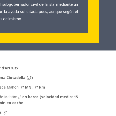
l subgobernador civil de la isla, mediante un
ar la ayuda solicitada pues, aunque según el
os del mismo.
r d’Artrutx
ona
Ciutadella (¿?
)
esde Mahón:
¿? MN ; ¿? km
de Mahón
: ¿?
en barco (velocidad media: 15
 min en coche
a: ¿?