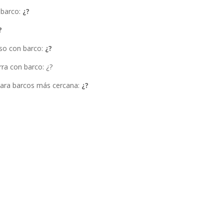
 barco
:
¿?
?
eso con barco:
¿?
rra con barco
: ¿?
para barcos más cercana:
¿?