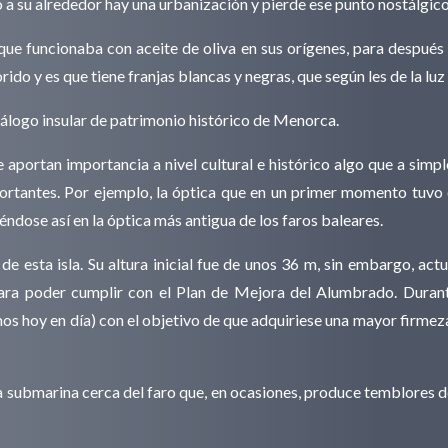
a su alrededor hay una urbanización y pierde ese punto nostálgico
ue funcionaba con aceite de oliva en sus orígenes, para después 
orido y es que tiene franjas blancas y negras, que según les de la l
álogo insular de patrimonio histórico de Menorca.
 aportan importancia a nivel cultural e histórico algo que a simpl
mportantes. Por ejemplo, la óptica que en un primer momento tuvo 
éndose así en la óptica más antigua de los faros baleares.
 de esta isla. Su altura inicial fue de unos 36 m, sin embargo, ac
ara poder cumplir con el Plan de Mejora del Alumbrado. Durante
os hoy en día) con el objetivo de que adquiriese una mayor firmeza
va submarina cerca del faro que, en ocasiones, produce temblores d