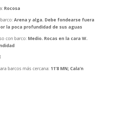
a:
Rocosa
 barco
:
Arena y alga. Debe fondearse fuera
por la poca profundidad de sus aguas
eso con barco:
Medio. Rocas en la cara W.
ndidad
í
para barcos más cercana:
11’8 MN; Cala’n