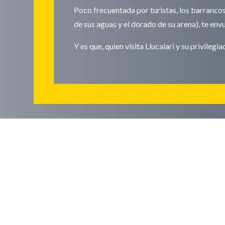
Poco frecuentada por turistas, los barrancos,
de sus aguas y el dorado de su arena), te env
Y es que, quien visita Llucalari y su privilegi