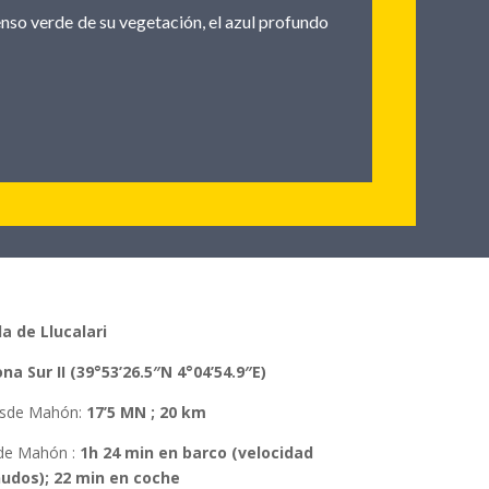
tenso verde de su vegetación, el azul profundo
la de Llucalari
ona
Sur II (39°53’26.5″N 4°04’54.9″E)
esde Mahón
:
17’5 MN ; 20 km
de Mahón
:
1h 24 min en barco (velocidad
nudos); 22 min en coche