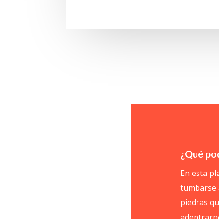
¿Qué pod
En esta pl
tumbarse a
piedras qu
adentrarno