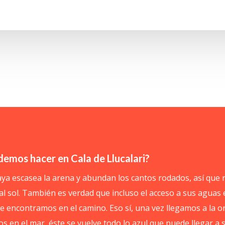
emos hacer en Cala de Llucalari?
aya escasea la arena y abundan los cantos rodados, así que
l sol. También es verdad que incluso el acceso a sus aguas 
e encontramos en el camino. Eso sí, una vez llegamos a la or
s en el mar, éste se vuelve todo lo azul que puede llegar a s