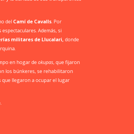
mo del
Camí de Cavalls
. Por
s espectaculares. Además, si
rías militares de Llucalari,
donde
rquina.
iempo en hogar de
okupas
, que fijaron
ron los búnkeres, se rehabilitaron
s que llegaron a ocupar el lugar
.