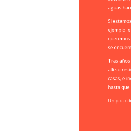
aguas hac
Si estamos
ejemplo, e
queremos 
se encuent
Tras años 
allí su re
casas, e i
hasta que 
Un poco de 