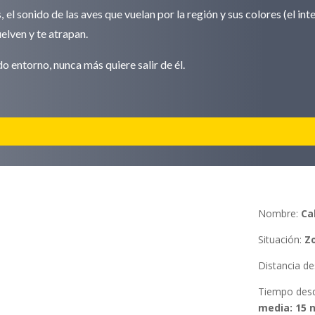
 el sonido de las aves que vuelan por la región y sus colores (el in
uelven y te atrapan.
ado entorno, nunca más quiere salir de él.
Nombre:
Ca
Situación
:
Z
Distancia d
Tiempo des
media: 15 