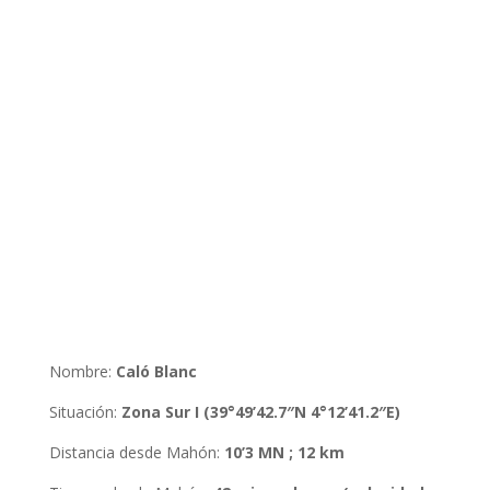
Nombre:
Caló Blanc
Situación
:
Zona Sur I (39°49’42.7″N 4°12’41.2″E)
Distancia desde Mahón
:
10’3 MN ; 12 km